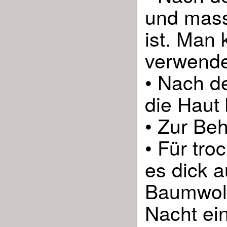
und massi
ist. Man
verwende
• Nach d
die Haut 
• Zur Be
• Für tr
es dick a
Baumwoll
Nacht ei