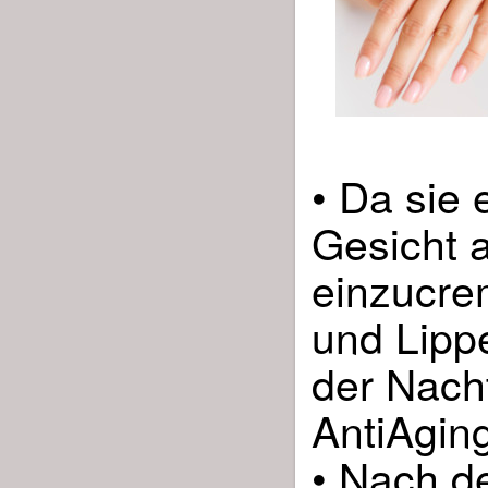
• Da sie 
Gesicht 
einzucre
und Lipp
der Nacht
AntiAging
• Nach d