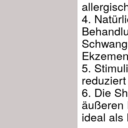
allergis
4. Natürl
Behandlu
Schwange
Ekzemen
5. Stimul
reduziert
6. Die Sh
äußeren E
ideal als