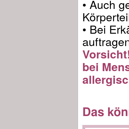
• Auch g
Körpertei
• Bei Er
auftrage
Vorsicht
bei Mens
allergis
Das könn