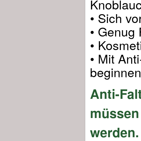
Knoblauc
• Sich v
• Genug F
• Kosmet
• Mit An
beginnen
Anti-Fal
müssen 
werden.