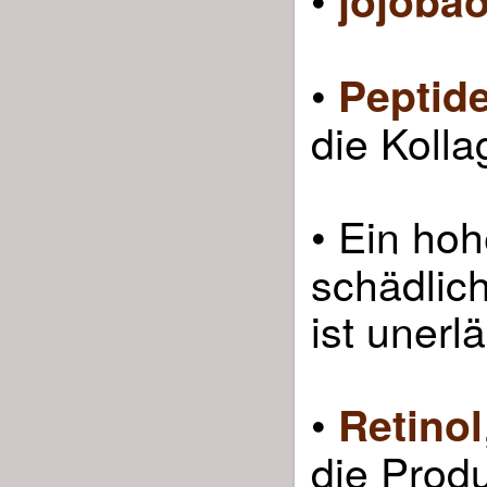
jojobaö
•
Peptide
die Kolla
• Ein ho
schädlic
ist unerlä
•
Retinol
die Prod