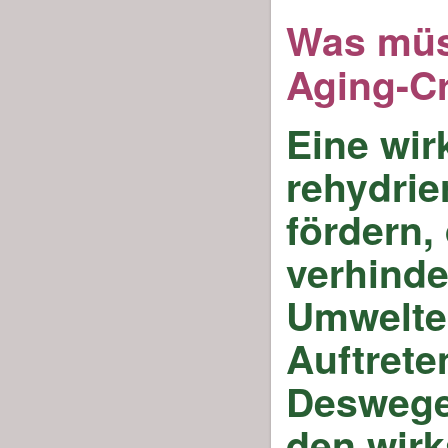
Was müss
Aging-C
Eine wir
rehydrie
fördern,
verhinde
Umweltei
Auftrete
Deswegen
den wirk