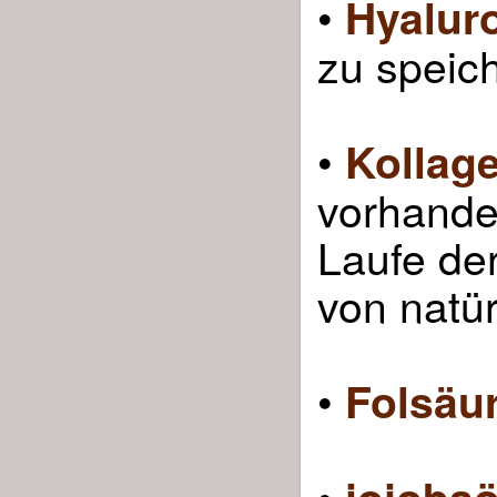
•
Hyalur
zu speic
•
Kollag
vorhanden
Laufe der
von natü
•
Folsäu
•